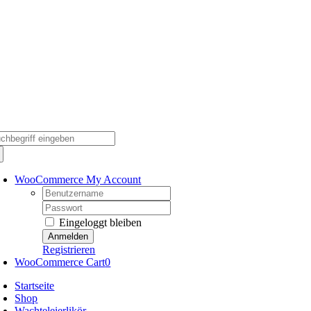
Skip
to
content
che
ch:
WooCommerce My Account
Username:
Password:
Eingeloggt bleiben
Registrieren
WooCommerce Cart
0
Startseite
Shop
Wachteleierlikör