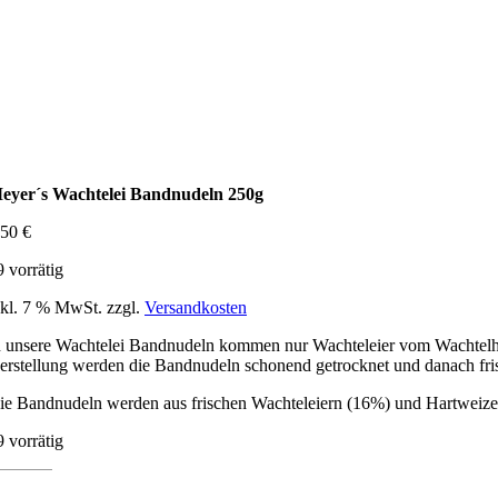
eyer´s Wachtelei Bandnudeln 250g
,50
€
9 vorrätig
nkl. 7 % MwSt.
zzgl.
Versandkosten
n unsere Wachtelei Bandnudeln kommen nur Wachteleier vom Wachtelhof 
erstellung werden die Bandnudeln schonend getrocknet und danach fris
ie Bandnudeln werden aus frischen Wachteleiern (16%) und Hartweize
9 vorrätig
eyer