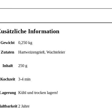
achtelei
andnudeln
50g
enge
usätzliche Information
Gewicht
0,250 kg
Zutaten
Hartweizengrieß, Wachteleier
Inhalt
250 g
Kochzeit
3-4 min
Lagerung
Kühl und trocken lagern!
altbarkeit
2 Jahre