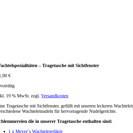
achtelspezialitäten – Tragetasche mit Sichtfenster
1,90
€
 vorrätig
nkl. 19 % MwSt.
zzgl.
Versandkosten
ine Tragetasche mit Sichtfenster, gefüllt mit unseren leckeren Wachtele
erschiedene Wachteleinudeln für hervorragende Nudelgerichte.
chlemmereien die in unserer Tragetasche enthalten sind:
1 x Meyer´s Wachteleierlikör