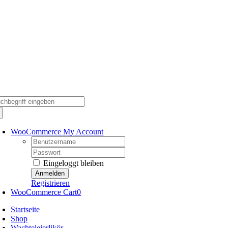
Skip
to
content
che
ch:
WooCommerce My Account
Username:
Password:
Eingeloggt bleiben
Registrieren
WooCommerce Cart
0
Startseite
Shop
Wachteleierlikör