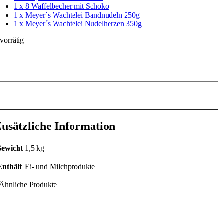
1 x 8 Waffelbecher mit Schoko
1 x Meyer´s Wachtelei Bandnudeln 250g
1 x Meyer´s Wachtelei Nudelherzen 350g
 vorrätig
chtelspezialitäten
ragetasche
it
chtfenster
enge
usätzliche Information
ewicht
1,5 kg
Enthält
Ei- und Milchprodukte
Ähnliche Produkte