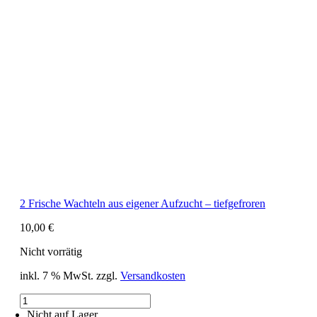
2 Frische Wachteln aus eigener Aufzucht – tiefgefroren
10,00
€
Nicht vorrätig
inkl. 7 % MwSt.
zzgl.
Versandkosten
2
Frische
Nicht auf Lager