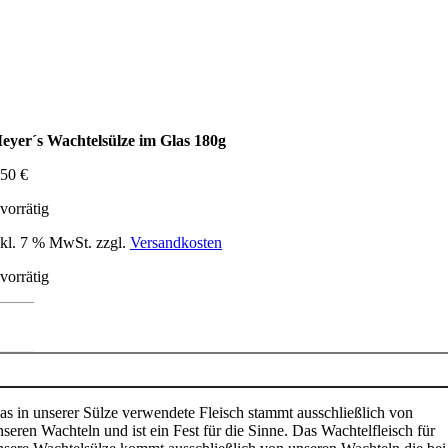
eyer´s Wachtelsülze im Glas 180g
,50
€
 vorrätig
nkl. 7 % MwSt.
zzgl.
Versandkosten
 vorrätig
eyer
achtelsülze
m
In den Warenkorb
las
80g
as in unserer Sülze verwendete Fleisch stammt ausschließlich von
enge
nseren Wachteln und ist ein Fest für die Sinne. Das Wachtelfleisch für