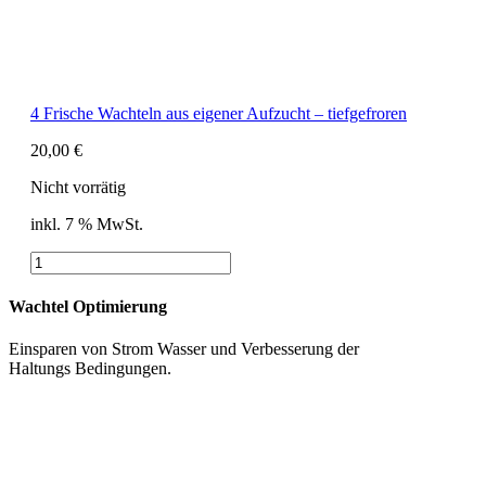
4 Frische Wachteln aus eigener Aufzucht – tiefgefroren
20,00
€
Nicht vorrätig
inkl. 7 % MwSt.
4
Frische
Wachteln
Wachtel Optimierung
aus
eigener
Einsparen von Strom Wasser und Verbesserung der
Aufzucht
Haltungs Bedingungen.
-
tiefgefroren
Menge