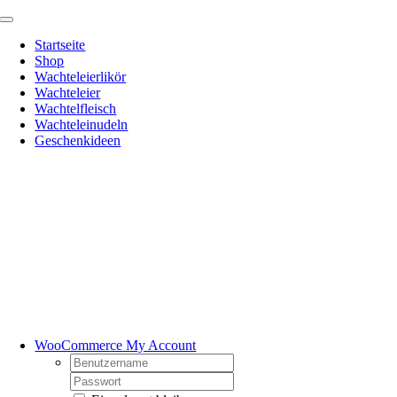
Skip
Toggle
to
Navigation
Startseite
content
Shop
Wachteleierlikör
Wachteleier
Wachtelfleisch
Wachteleinudeln
Geschenkideen
WooCommerce My Account
Username:
Password: