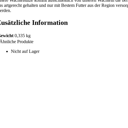
nsere Wachtelsülze kommt ausschließlich von unseren Wachteln die bei
ns artgerecht gehalten und nur mit Bestem Futter aus der Region versor
erden.
usätzliche Information
ewicht
0,335 kg
Ähnliche Produkte
Nicht auf Lager